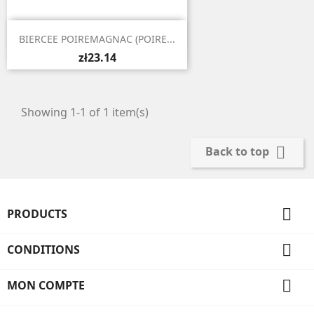

Quick view
BIERCEE POIREMAGNAC (POIRE...
zł23.14
Showing 1-1 of 1 item(s)

Back to top

PRODUCTS

CONDITIONS

MON COMPTE