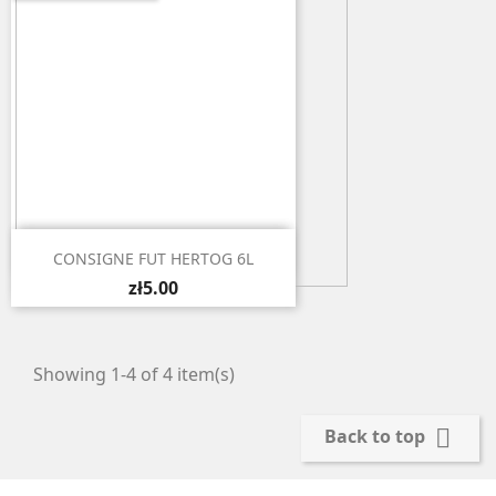

Quick view
CONSIGNE FUT HERTOG 6L
zł5.00
Showing 1-4 of 4 item(s)

Back to top