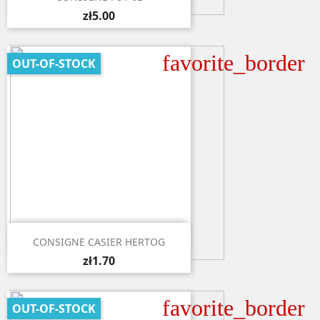
zł5.00
favorite_border
OUT-OF-STOCK

Quick view
CONSIGNE CASIER HERTOG
zł1.70
favorite_border
OUT-OF-STOCK