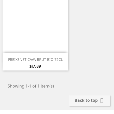

Quick view
FREIXENET CAVA BRUT BIO 75CL
zł7.89
Showing 1-1 of 1 item(s)

Back to top