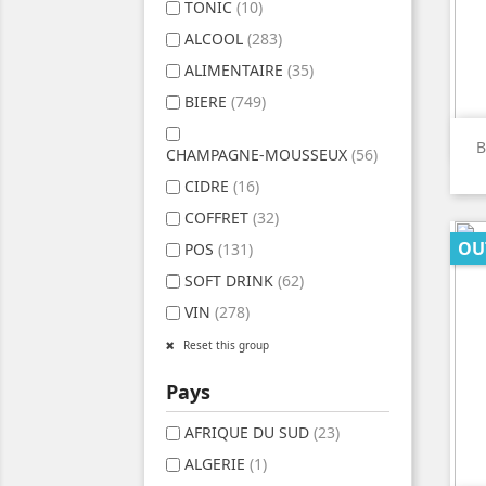
TONIC
(10)
ALCOOL
(283)
ALIMENTAIRE
(35)
BIERE
(749)
B
CHAMPAGNE-MOUSSEUX
(56)
CIDRE
(16)
COFFRET
(32)
OU
POS
(131)
SOFT DRINK
(62)
VIN
(278)
Reset this group
Pays
AFRIQUE DU SUD
(23)
ALGERIE
(1)