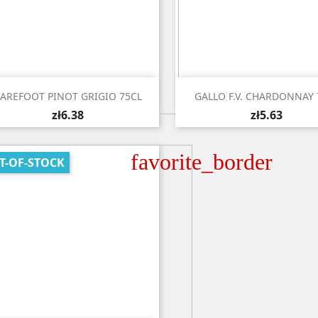


Quick view
Quick view
AREFOOT PINOT GRIGIO 75CL
GALLO F.V. CHARDONNAY 
zł6.38
zł5.63
favorite_border
T-OF-STOCK