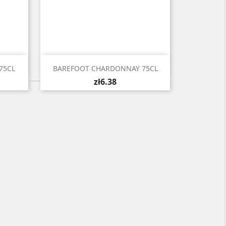

Quick view
75CL
BAREFOOT CHARDONNAY 75CL
zł6.38