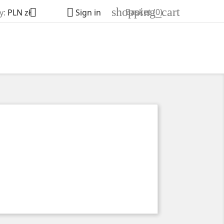
shopping_cart


Basket
(0)
y:
PLN zł
Sign in