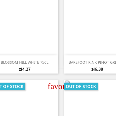


Quick view
Quick view
BLOSSOM HILL WHITE 75CL
BAREFOOT PINK PINOT GRI
zł4.27
zł6.38
favorite_border
T-OF-STOCK
OUT-OF-STOCK