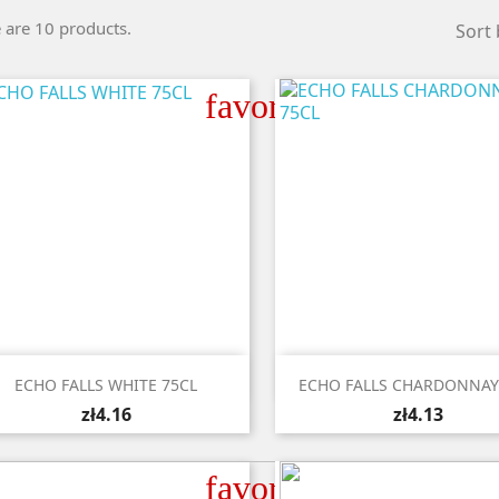
 are 10 products.
Sort 
favorite_border


Quick view
Quick view
ECHO FALLS WHITE 75CL
ECHO FALLS CHARDONNAY
zł4.16
zł4.13
favorite_border