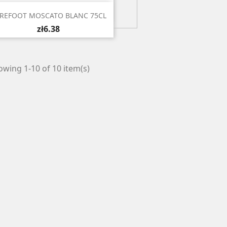

Quick view
REFOOT MOSCATO BLANC 75CL
zł6.38
wing 1-10 of 10 item(s)