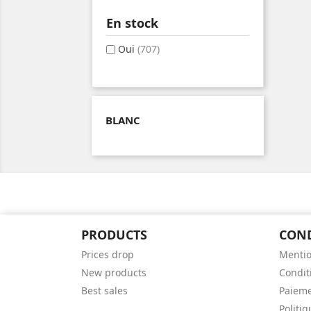
En stock
Oui
(707)
BLANC
PRODUCTS
CON
Prices drop
Mentio
New products
Conditi
Best sales
Paieme
Politiq