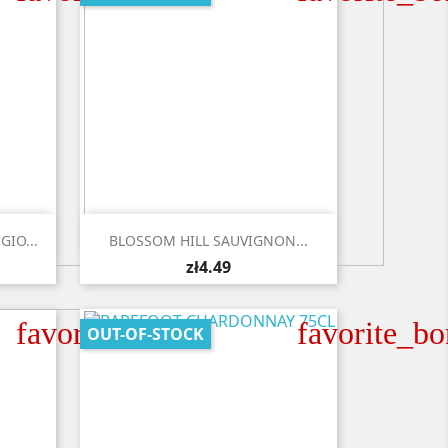

Quick view
GIO...
BLOSSOM HILL SAUVIGNON...
zł4.49
favorite_border
favorite_bo
OUT-OF-STOCK