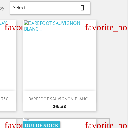
Select

by:
favorite_border
favorite_bo

Quick view
 75CL
BAREFOOT SAUVIGNON BLANC...
zł6.38
favorite_border
favorite_bo
OUT-OF-STOCK