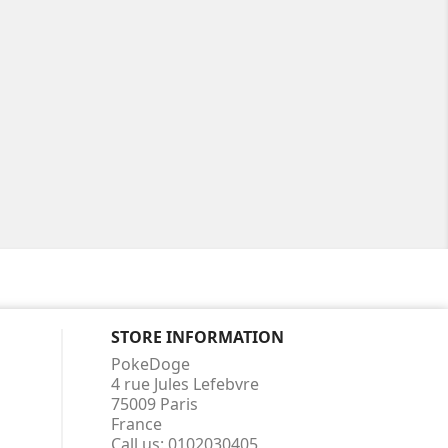
STORE INFORMATION
PokeDoge
4 rue Jules Lefebvre
75009 Paris
France
Call us:
0102030405