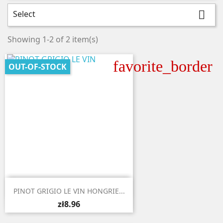
Select

Showing 1-2 of 2 item(s)
favorite_border
OUT-OF-STOCK

Quick view
PINOT GRIGIO LE VIN HONGRIE...
zł8.96