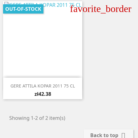
favorite_border
OUT-OF-STOCK

Quick view
GERE ATTILA KOPAR 2011 75 CL
zł42.38
Showing 1-2 of 2 item(s)

Back to top