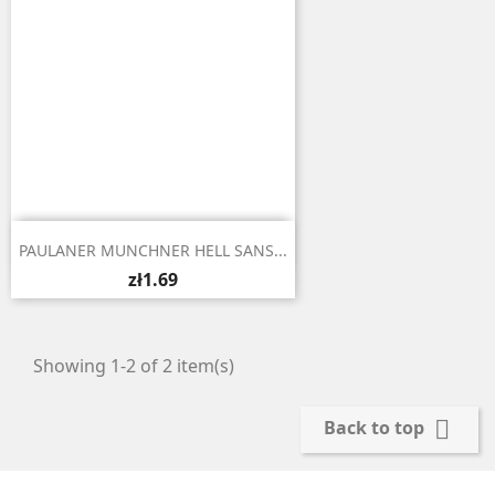

Quick view
PAULANER MUNCHNER HELL SANS...
zł1.69
Showing 1-2 of 2 item(s)

Back to top