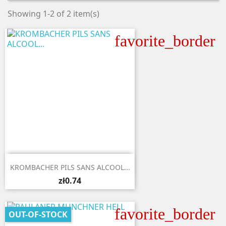
Showing 1-2 of 2 item(s)
favorite_border

Quick view
KROMBACHER PILS SANS ALCOOL...
zł0.74
favorite_border
OUT-OF-STOCK