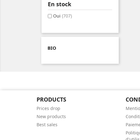
En stock
Oui
(707)
BIO
PRODUCTS
CON
Prices drop
Mentio
New products
Conditi
Best sales
Paieme
Politiq
d'util