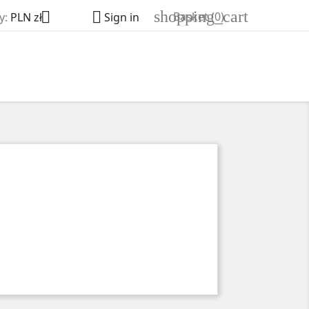
shopping_cart


Basket
(0)
y:
PLN zł
Sign in