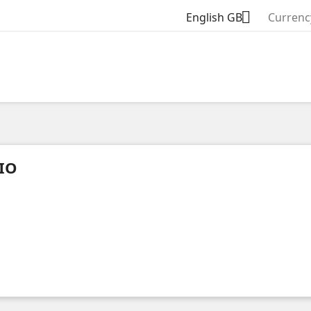

English GB
Currenc
IO