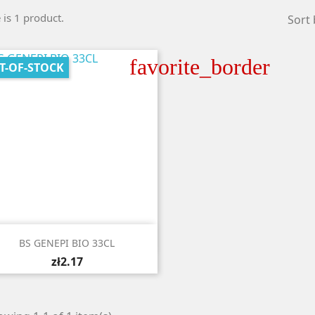
 is 1 product.
Sort 
favorite_border
T-OF-STOCK

Quick view
BS GENEPI BIO 33CL
zł2.17