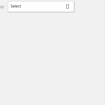
Select

by: