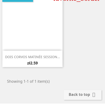

Quick view
DOIS CORVOS MATINÉE SESSION...
zł2.59
Showing 1-1 of 1 item(s)

Back to top