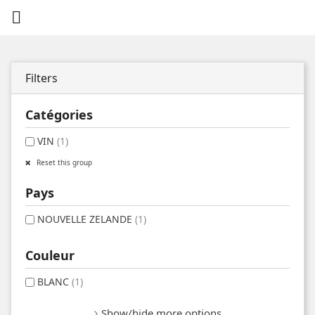

Filters
Catégories
VIN
(1)
Reset this group
Pays
NOUVELLE ZELANDE
(1)
Couleur
BLANC
(1)
Show/hide more options