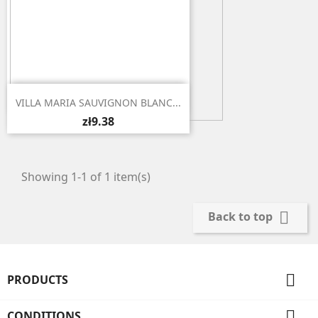

Quick view
VILLA MARIA SAUVIGNON BLANC...
zł9.38
Showing 1-1 of 1 item(s)

Back to top

PRODUCTS

CONDITIONS