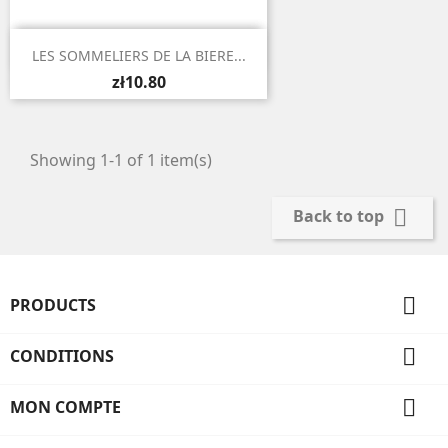

Quick view
LES SOMMELIERS DE LA BIERE...
zł10.80
Showing 1-1 of 1 item(s)

Back to top

PRODUCTS

CONDITIONS

MON COMPTE