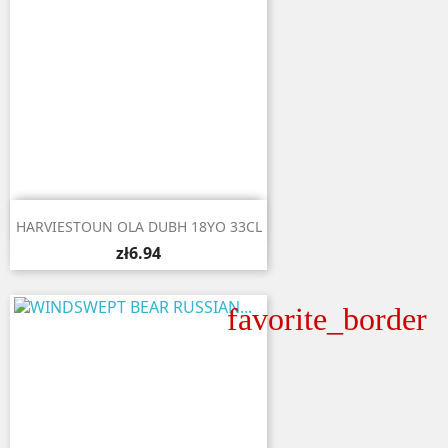

Quick view
HARVIESTOUN OLA DUBH 18YO 33CL
zł6.94
favorite_border