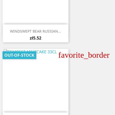

Quick view
WINDSWEPT BEAR RUSSIAN...
zł5.52
favorite_border
OUT-OF-STOCK