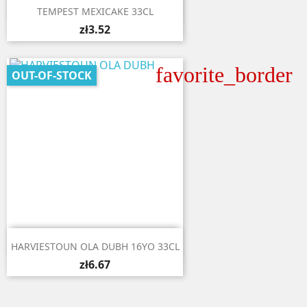

Quick view
TEMPEST MEXICAKE 33CL
zł3.52
favorite_border
OUT-OF-STOCK

Quick view
HARVIESTOUN OLA DUBH 16YO 33CL
zł6.67