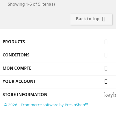
Showing 1-5 of 5 item(s)

Back to top

PRODUCTS

CONDITIONS

MON COMPTE

YOUR ACCOUNT
key
STORE INFORMATION
© 2026 - Ecommerce software by PrestaShop™