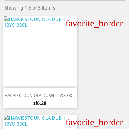
Showing 1-5 of 5 item(s)
favorite_border

Quick view
HARVIESTOUN OLA DUBH 12YO 33CL
zł6.20
favorite_border