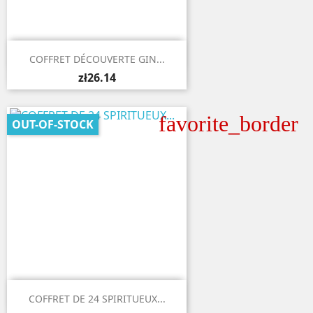

Quick view
COFFRET DÉCOUVERTE GIN...
zł26.14
favorite_border
OUT-OF-STOCK

Quick view
COFFRET DE 24 SPIRITUEUX...