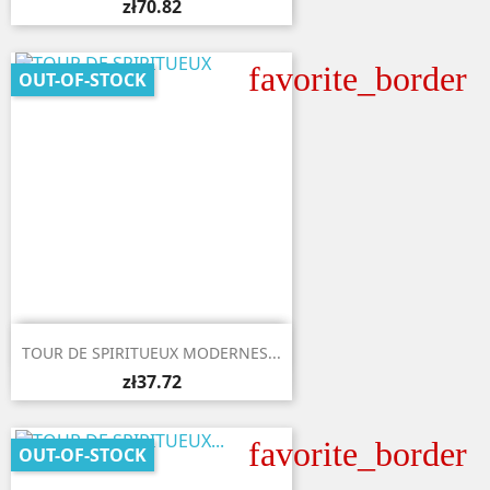
zł70.82
favorite_border
OUT-OF-STOCK

Quick view
TOUR DE SPIRITUEUX MODERNES...
zł37.72
favorite_border
OUT-OF-STOCK