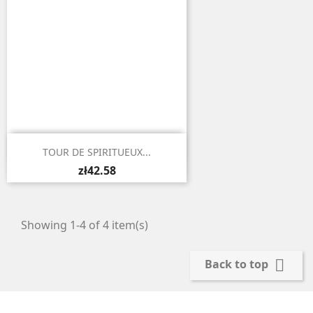

Quick view
TOUR DE SPIRITUEUX...
zł42.58
Showing 1-4 of 4 item(s)

Back to top