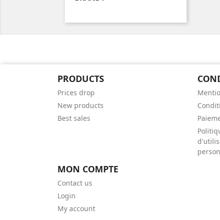
PRODUCTS
CON
Prices drop
Mentio
New products
Conditi
Best sales
Paieme
Politiq
d'util
person
MON COMPTE
Contact us
Login
My account