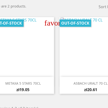
 are 2 products.
Sort 
favorite_border
T-OF-STOCK
OUT-OF-STOCK


Quick view
Quick view
METAXA 5 STARS 70CL
ASBACH URALT 70 CL
zł19.05
zł20.61