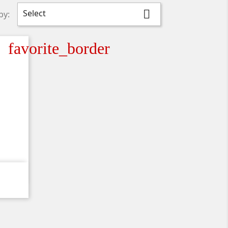
Select

by:
favorite_border