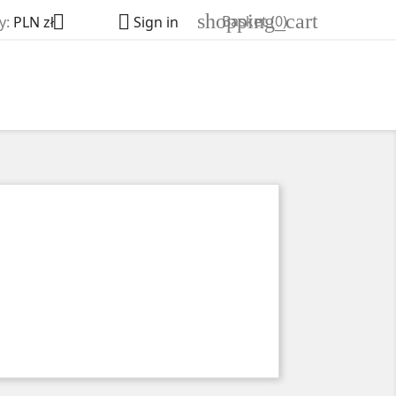
shopping_cart


Basket
(0)
y:
PLN zł
Sign in