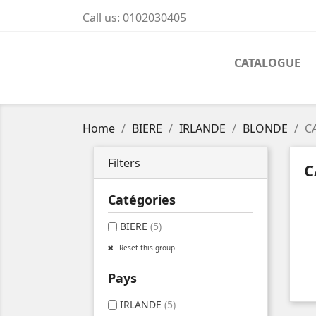
Call us:
0102030405
CATALOGUE
Home
BIERE
IRLANDE
BLONDE
C
Filters
C
Catégories
BIERE
(5)
Reset this group
Pays
IRLANDE
(5)