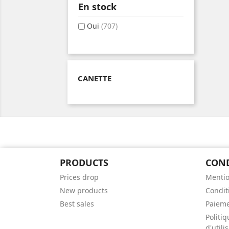
En stock
Oui
(707)
CANETTE
PRODUCTS
CON
Prices drop
Mentio
New products
Conditi
Best sales
Paieme
Politiq
d'util