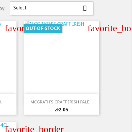
Select

by:
favorite_border
favorite_bo
OUT-OF-STOCK

Quick view
...
MCGRATH'S CRAFT IRISH PALE...
zł2.05
favorite_border