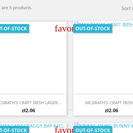
 are 5 products.
Sort 
favorite_border
T-OF-STOCK
OUT-OF-STOCK


Quick view
Quick view
GRATH'S CRAFT IRISH LAGER...
MCGRATH'S CRAFT IRISH
zł2.06
zł2.06
favorite_border
T-OF-STOCK
OUT-OF-STOCK