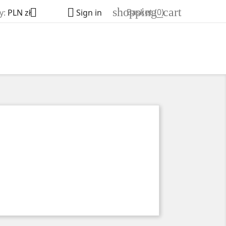
shopping_cart


Basket
(0)
y:
PLN zł
Sign in