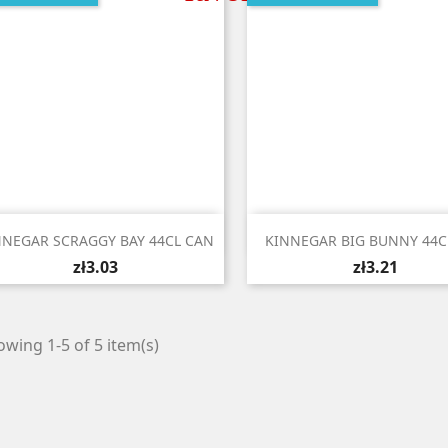


Quick view
Quick view
NNEGAR SCRAGGY BAY 44CL CAN
KINNEGAR BIG BUNNY 44C
zł3.03
zł3.21
wing 1-5 of 5 item(s)