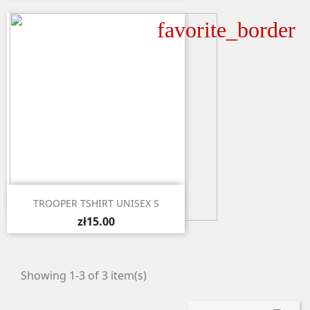
favorite_border

Quick view
TROOPER TSHIRT UNISEX S
zł15.00
Showing 1-3 of 3 item(s)