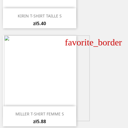

Quick view
KIRIN T-SHIRT TAILLE S
zł5.40
favorite_border

Quick view
MILLER T-SHIRT FEMME S
zł5.88