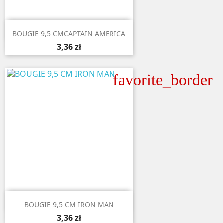

Aperçu rapide
BOUGIE 9,5 CMCAPTAIN AMERICA
3,36 zł
favorite_border

Aperçu rapide
BOUGIE 9,5 CM IRON MAN
3,36 zł