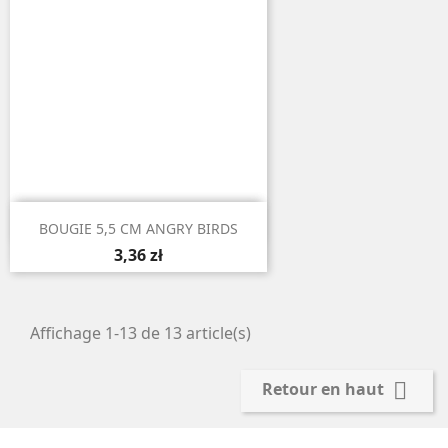

Aperçu rapide
BOUGIE 5,5 CM ANGRY BIRDS
3,36 zł
Affichage 1-13 de 13 article(s)

Retour en haut