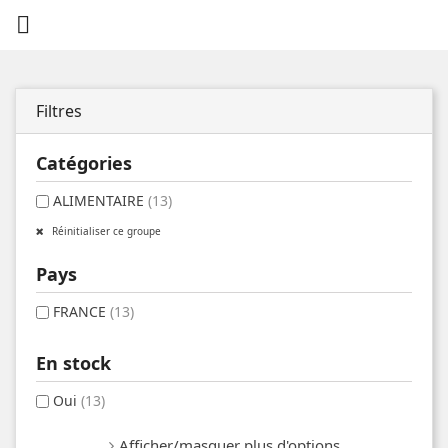

Filtres
Catégories
ALIMENTAIRE
(13)
Réinitialiser ce groupe
Pays
FRANCE
(13)
En stock
Oui
(13)
Afficher/masquer plus d'options