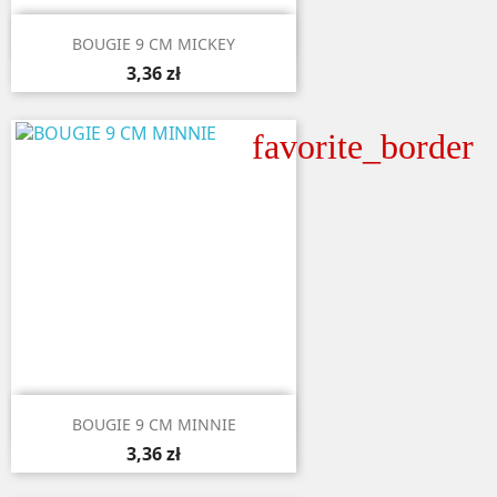

Aperçu rapide
BOUGIE 9 CM MICKEY
3,36 zł
favorite_border

Aperçu rapide
BOUGIE 9 CM MINNIE
3,36 zł