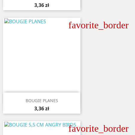
3,36 zł
favorite_border

Aperçu rapide
BOUGIE PLANES
3,36 zł
favorite_border