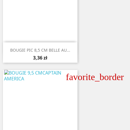

Aperçu rapide
BOUGIE PIC 8,5 CM BELLE AU...
3,36 zł
favorite_border