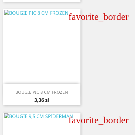
favorite_border

Aperçu rapide
BOUGIE PIC 8 CM FROZEN
3,36 zł
favorite_border