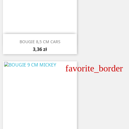

Aperçu rapide
BOUGIE 8,5 CM CARS
3,36 zł
favorite_border