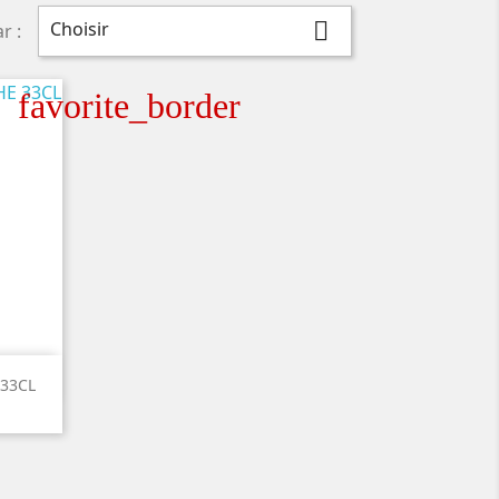
Choisir

r :
favorite_border
 33CL