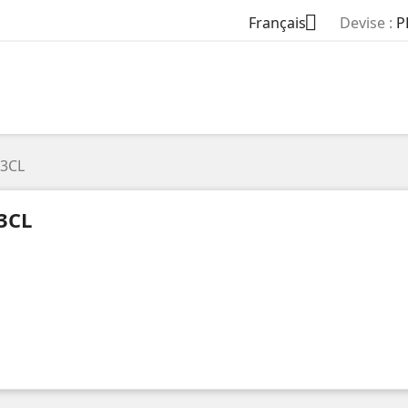

Français
Devise :
P
3CL
3CL