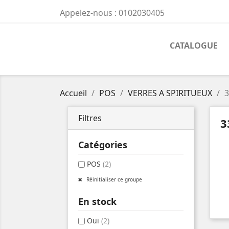
Appelez-nous :
0102030405
CATALOGUE
Accueil
POS
VERRES A SPIRITUEUX
3
Filtres
3
Catégories
POS
(2)
Réinitialiser ce groupe
En stock
Oui
(2)