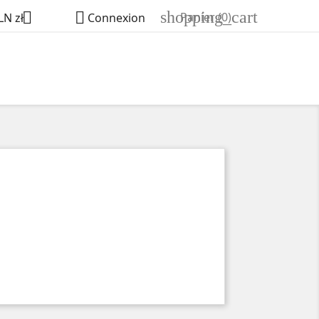
shopping_cart


Panier
(0)
LN zł
Connexion