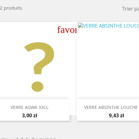
 2 produits.
Trier pa
favorite_border


Aperçu rapide
Aperçu rapide
VERRE AGWA 33CL
VERRE ABSINTHE LOUCHE
3,00 zł
9,43 zł