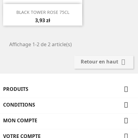

Aperçu rapide
BLACK TOWER ROSE 75CL
3,93 zł
Affichage 1-2 de 2 article(s)

Retour en haut

PRODUITS

CONDITIONS

MON COMPTE

VOTRE COMPTE