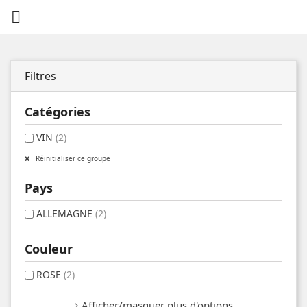

Filtres
Catégories
VIN
(2)
Réinitialiser ce groupe
Pays
ALLEMAGNE
(2)
Couleur
ROSE
(2)
Afficher/masquer plus d'options