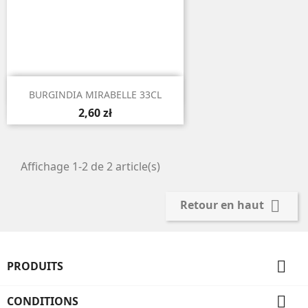

Aperçu rapide
BURGINDIA MIRABELLE 33CL
2,60 zł
Affichage 1-2 de 2 article(s)

Retour en haut

PRODUITS

CONDITIONS