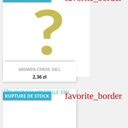

Aperçu rapide
ARDWEN CERISE 33CL
2,36 zł
favorite_border
RUPTURE DE STOCK