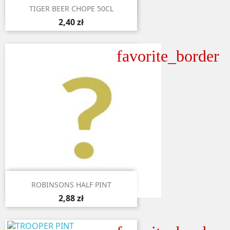

Aperçu rapide
TIGER BEER CHOPE 50CL
2,40 zł
favorite_border

Aperçu rapide
ROBINSONS HALF PINT
2,88 zł