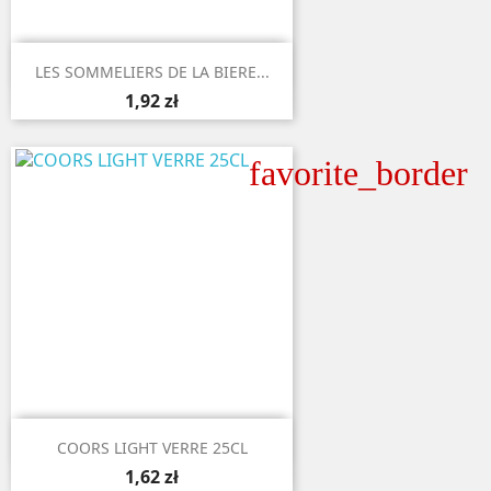

Aperçu rapide
LES SOMMELIERS DE LA BIERE...
1,92 zł
favorite_border

Aperçu rapide
COORS LIGHT VERRE 25CL
1,62 zł