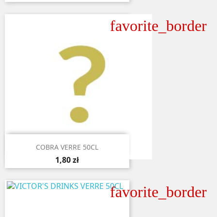
favorite_border

Aperçu rapide
COBRA VERRE 50CL
1,80 zł
favorite_border