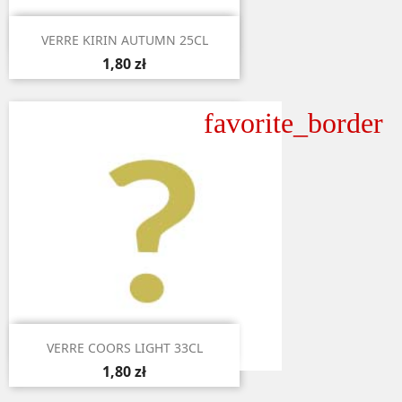

Aperçu rapide
VERRE KIRIN AUTUMN 25CL
1,80 zł
favorite_border

Aperçu rapide
VERRE COORS LIGHT 33CL
1,80 zł