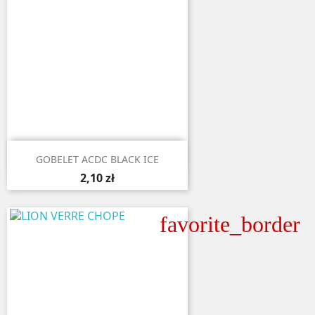

Aperçu rapide
GOBELET ACDC BLACK ICE
2,10 zł
favorite_border