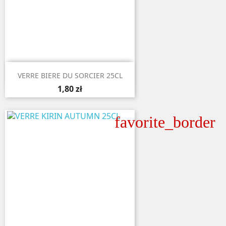

Aperçu rapide
VERRE BIERE DU SORCIER 25CL
1,80 zł
favorite_border