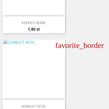

Aperçu rapide
KEEPR'S VERRE
1,80 zł
favorite_border

Aperçu rapide
GOBELET ACDC