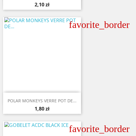
2,10 zł
favorite_border

Aperçu rapide
POLAR MONKEYS VERRE POT DE...
1,80 zł
favorite_border