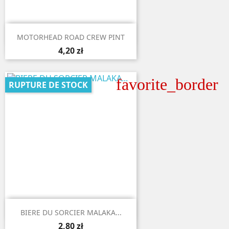

Aperçu rapide
MOTORHEAD ROAD CREW PINT
4,20 zł
favorite_border
RUPTURE DE STOCK

Aperçu rapide
BIERE DU SORCIER MALAKA...
2,80 zł