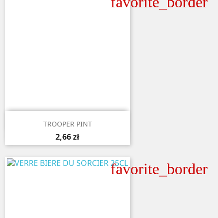
favorite_border

Aperçu rapide
TROOPER PINT
2,66 zł
favorite_border