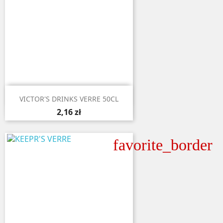

Aperçu rapide
VICTOR'S DRINKS VERRE 50CL
2,16 zł
favorite_border