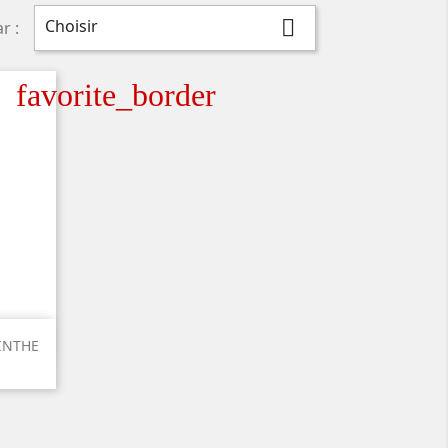
Choisir

r :
favorite_border
INTHE