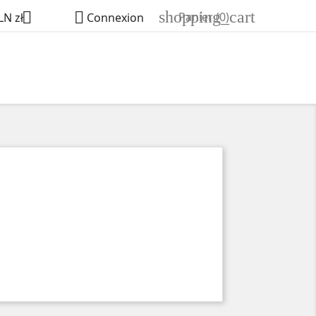
shopping_cart


Panier
(0)
LN zł
Connexion