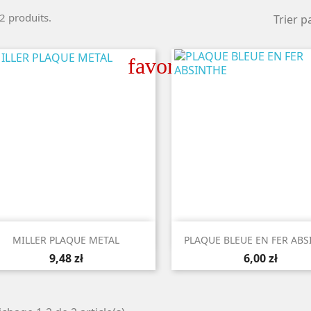
 2 produits.
Trier pa
favorite_border


Aperçu rapide
Aperçu rapide
MILLER PLAQUE METAL
PLAQUE BLEUE EN FER ABS
9,48 zł
6,00 zł