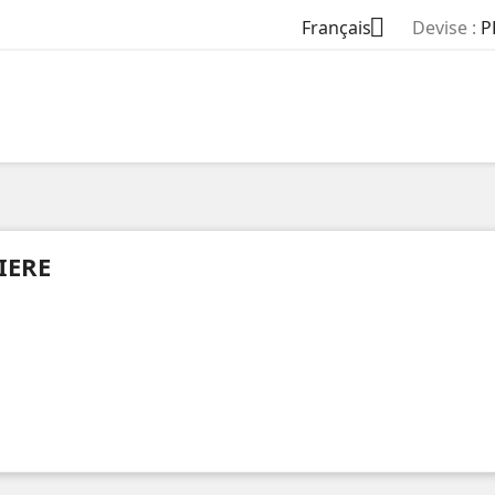

Français
Devise :
P
IERE