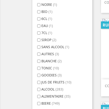
CO
NOIRE
(1)
BIO
(1)
6CL
(1)
RU
EAU
(1)
7CL
(1)
SIROP
(2)
SANS ALCOOL
(1)
AUTRES
(3)
BLANCHE
(2)
TONIC
(10)
GOODIES
(3)
JUS DE FRUITS
(10)
CO
ALCOOL
(283)
ALIMENTAIRE
(35)
BIERE
(749)
RU