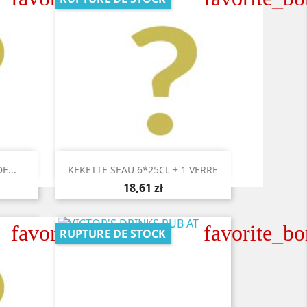

Aperçu rapide
E...
KEKETTE SEAU 6*25CL + 1 VERRE
18,61 zł
favorite_border
favorite_bo
RUPTURE DE STOCK