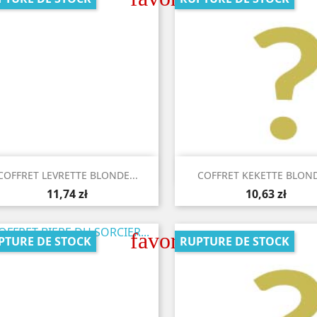


Aperçu rapide
Aperçu rapide
COFFRET LEVRETTE BLONDE...
COFFRET KEKETTE BLOND
11,74 zł
10,63 zł
favorite_border
PTURE DE STOCK
RUPTURE DE STOCK