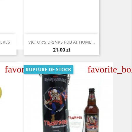

Aperçu rapide
IERES
VICTOR'S DRINKS PUB AT HOME...
21,00 zł
favorite_border
favorite_bo
RUPTURE DE STOCK