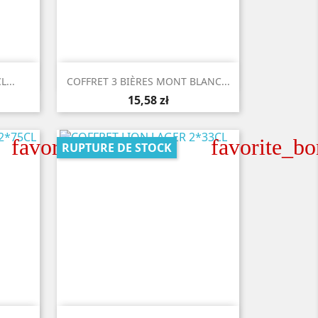

Aperçu rapide
...
COFFRET 3 BIÈRES MONT BLANC...
15,58 zł
favorite_border
favorite_bo
RUPTURE DE STOCK