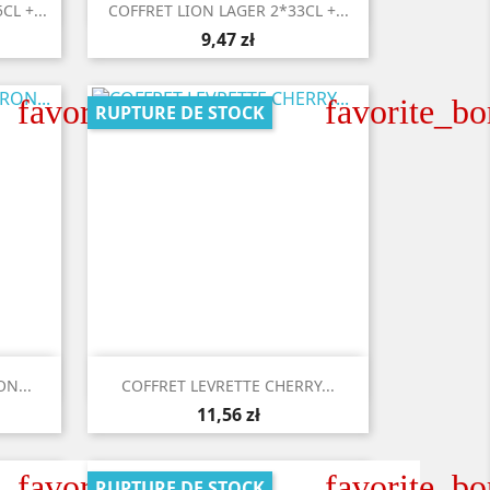

Aperçu rapide
L +...
COFFRET LION LAGER 2*33CL +...
9,47 zł
favorite_border
favorite_bo
RUPTURE DE STOCK

Aperçu rapide
N...
COFFRET LEVRETTE CHERRY...
11,56 zł
favorite_border
favorite_bo
RUPTURE DE STOCK