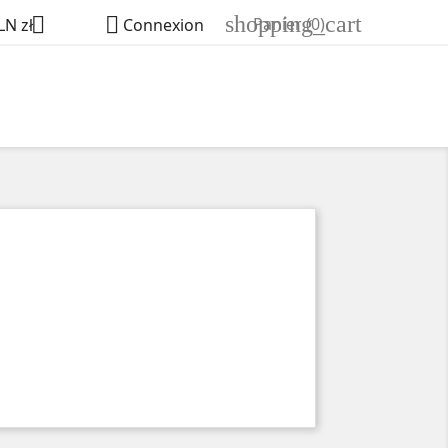
shopping_cart


Panier
(0)
LN zł
Connexion