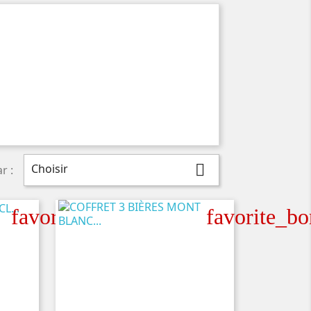
Choisir

r :
favorite_border
favorite_bo