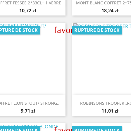


Aperçu rapide
Aperçu rapide
FFRET FESSEE 2*33CL+ 1 VERRE
MONT BLANC COFFRET 2*75C
10,72 zł
18,24 zł
favorite_border
PTURE DE STOCK
RUPTURE DE STOCK


Aperçu rapide
Aperçu rapide
FFRET LION STOUT/ STRONG...
ROBINSONS TROOPER IRO
9,71 zł
11,01 zł
favorite_border
PTURE DE STOCK
RUPTURE DE STOCK