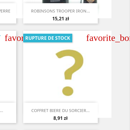

Aperçu rapide
VERRE
ROBINSONS TROOPER IRON...
15,21 zł
favorite_border
favorite_bo
RUPTURE DE STOCK

Aperçu rapide
..
COFFRET BIERE DU SORCIER...
8,91 zł