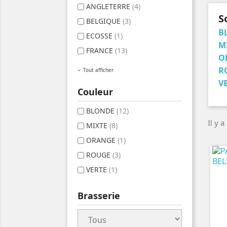
ANGLETERRE
(4)
S
BELGIQUE
(3)
B
ECOSSE
(1)
M
FRANCE
(13)
O
R
Tout afficher
V
Couleur
BLONDE
(12)
Il y a
MIXTE
(8)
ORANGE
(1)
ROUGE
(3)
VERTE
(1)
Brasserie