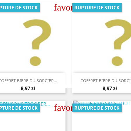
favorite_border
PTURE DE STOCK
RUPTURE DE STOCK


Aperçu rapide
Aperçu rapide
COFFRET BIERE DU SORCIER...
COFFRET BIERE DU SORCIE
8,97 zł
8,97 zł
favorite_border
PTURE DE STOCK
RUPTURE DE STOCK