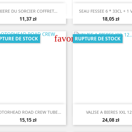


Aperçu rapide
Aperçu rapide
BIERE DU SORCIER COFFRET...
SEAU FESSEE 6 * 33CL + 1 
11,37 zł
18,05 zł
favorite_border
PTURE DE STOCK
RUPTURE DE STOCK


Aperçu rapide
Aperçu rapide
TORHEAD ROAD CREW TUBE...
VALISE A BIERES XXL 12.
15,15 zł
24,08 zł