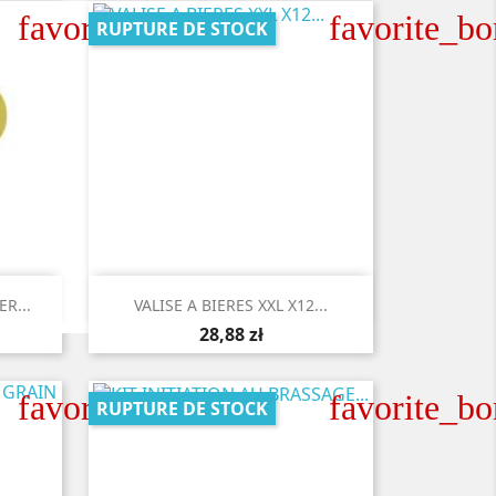
favorite_border
favorite_bo
RUPTURE DE STOCK

Aperçu rapide
R...
VALISE A BIERES XXL X12...
28,88 zł
favorite_border
favorite_bo
RUPTURE DE STOCK