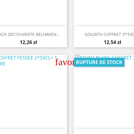


Aperçu rapide
Aperçu rapide
ACK DECOUVERTE BELHAVEN...
GOLIATH COFFRET 3*33CL
12,26 zł
12,54 zł
favorite_border
RUPTURE DE STOCK