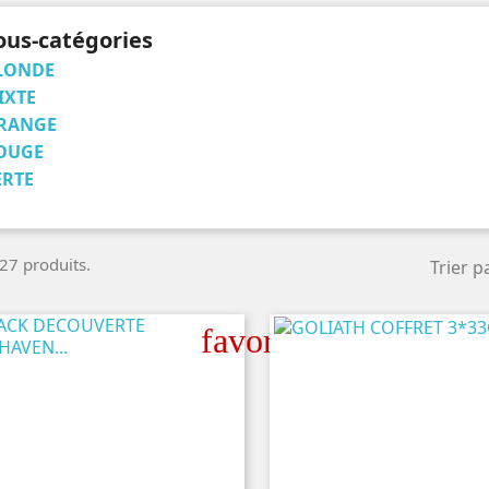
ous-catégories
LONDE
IXTE
RANGE
OUGE
ERTE
 27 produits.
Trier pa
favorite_border