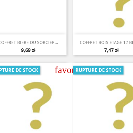


Aperçu rapide
Aperçu rapide
COFFRET BIERE DU SORCIER...
COFFRET BOIS ETAGE 12 B
9,69 zł
7,47 zł
favorite_border
PTURE DE STOCK
RUPTURE DE STOCK