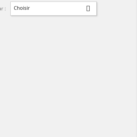
Choisir

r :