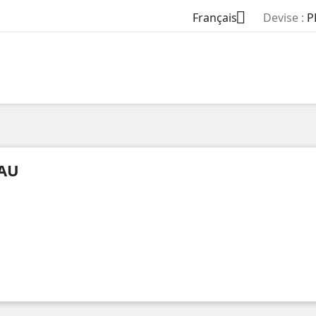

Français
Devise :
P
AU