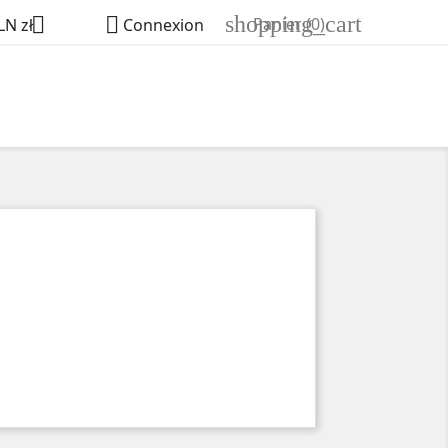
shopping_cart


Panier
(0)
LN zł
Connexion