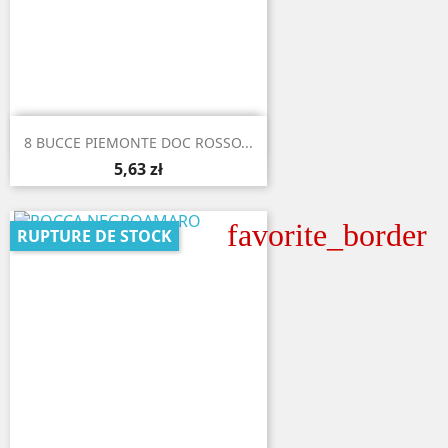

Aperçu rapide
8 BUCCE PIEMONTE DOC ROSSO...
5,63 zł
favorite_border
RUPTURE DE STOCK