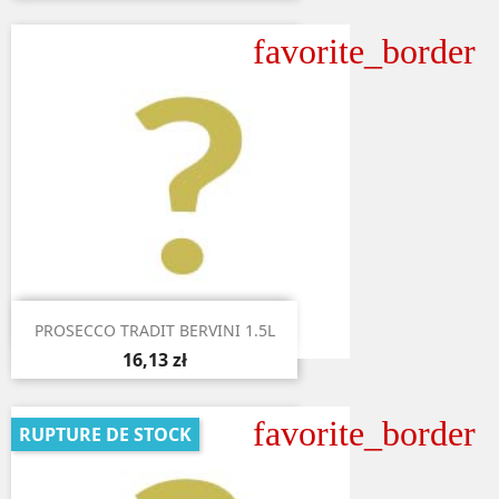
favorite_border

Aperçu rapide
PROSECCO TRADIT BERVINI 1.5L
16,13 zł
favorite_border
RUPTURE DE STOCK