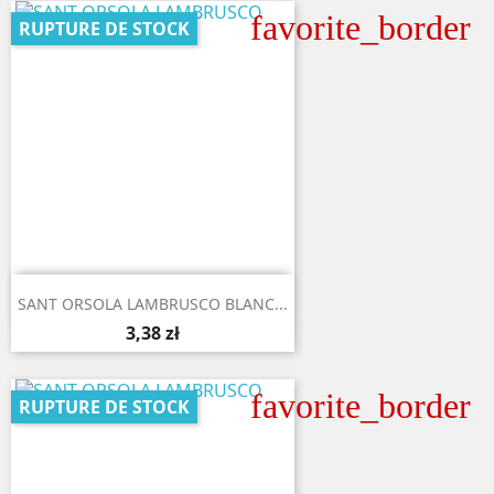
favorite_border
RUPTURE DE STOCK

Aperçu rapide
SANT ORSOLA LAMBRUSCO BLANC...
3,38 zł
favorite_border
RUPTURE DE STOCK