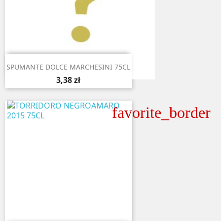

Aperçu rapide
SPUMANTE DOLCE MARCHESINI 75CL
3,38 zł
favorite_border