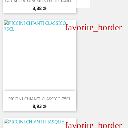
LA CACCIATORA MONTEPULCIANO...
3,38 zł
favorite_border

Aperçu rapide
PICCINI CHIANTI CLASSICO 75CL
8,93 zł
favorite_border