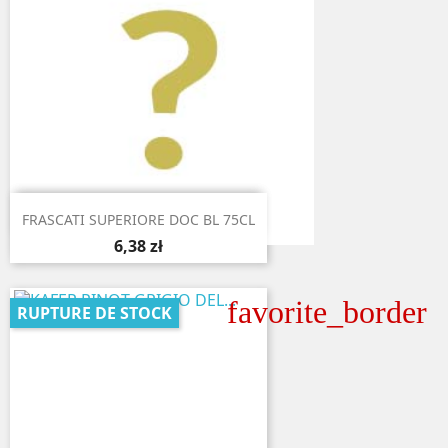

Aperçu rapide
FRASCATI SUPERIORE DOC BL 75CL
6,38 zł
favorite_border
RUPTURE DE STOCK