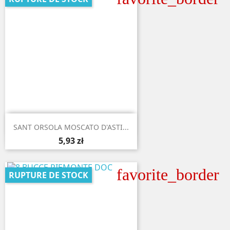

Aperçu rapide
SANT ORSOLA MOSCATO D'ASTI...
5,93 zł
favorite_border
RUPTURE DE STOCK