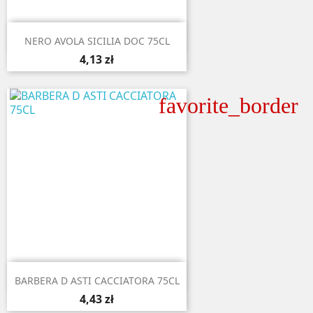

Aperçu rapide
NERO AVOLA SICILIA DOC 75CL
4,13 zł
favorite_border

Aperçu rapide
BARBERA D ASTI CACCIATORA 75CL
4,43 zł