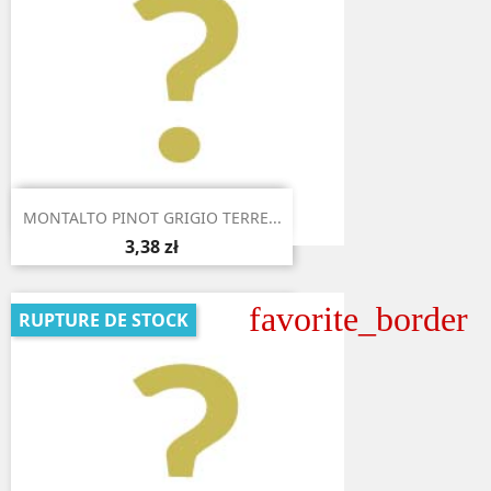

Aperçu rapide
MONTALTO PINOT GRIGIO TERRE...
3,38 zł
favorite_border
RUPTURE DE STOCK