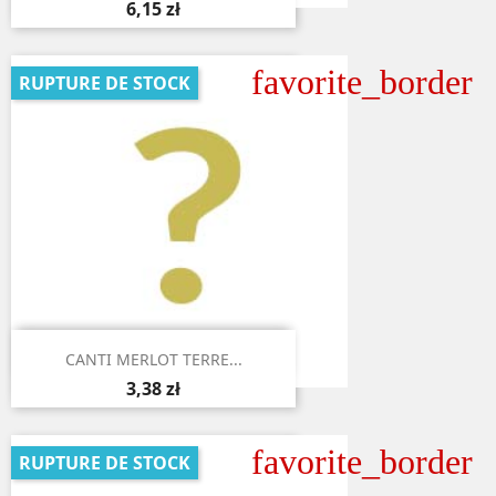
6,15 zł
favorite_border
RUPTURE DE STOCK

Aperçu rapide
CANTI MERLOT TERRE...
3,38 zł
favorite_border
RUPTURE DE STOCK