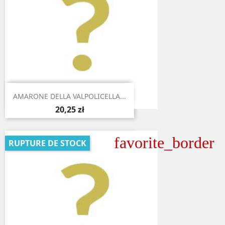

Aperçu rapide
AMARONE DELLA VALPOLICELLA...
20,25 zł
favorite_border
RUPTURE DE STOCK