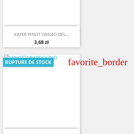

Aperçu rapide
KAFER PINOT GRIGIO DEL...
3,68 zł
favorite_border
RUPTURE DE STOCK