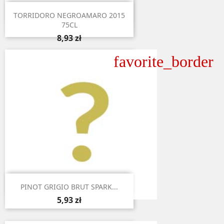

Aperçu rapide
TORRIDORO NEGROAMARO 2015
75CL
8,93 zł
favorite_border

Aperçu rapide
PINOT GRIGIO BRUT SPARK...
5,93 zł