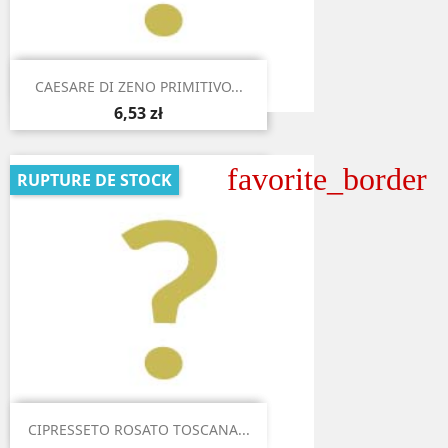

Aperçu rapide
CAESARE DI ZENO PRIMITIVO...
6,53 zł
favorite_border
RUPTURE DE STOCK

Aperçu rapide
CIPRESSETO ROSATO TOSCANA...