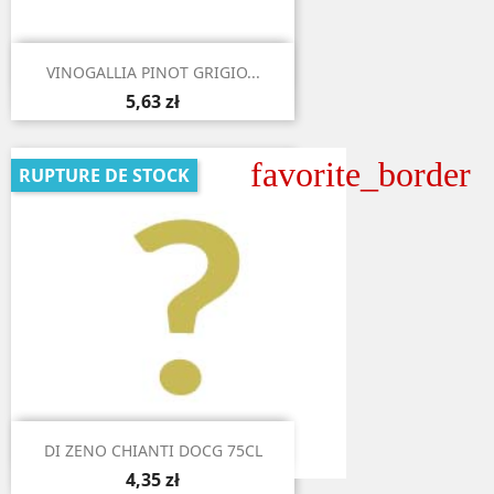

Aperçu rapide
VINOGALLIA PINOT GRIGIO...
5,63 zł
favorite_border
RUPTURE DE STOCK

Aperçu rapide
DI ZENO CHIANTI DOCG 75CL
4,35 zł