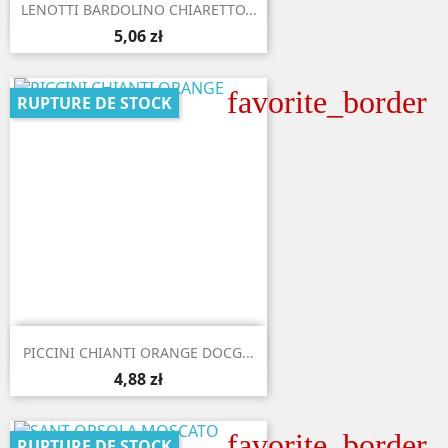

Aperçu rapide
LENOTTI BARDOLINO CHIARETTO...
5,06 zł
favorite_border
RUPTURE DE STOCK

Aperçu rapide
PICCINI CHIANTI ORANGE DOCG...
4,88 zł
favorite_border
RUPTURE DE STOCK