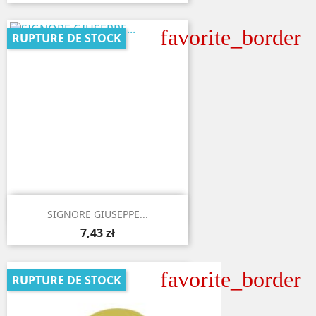
favorite_border
RUPTURE DE STOCK

Aperçu rapide
SIGNORE GIUSEPPE...
7,43 zł
favorite_border
RUPTURE DE STOCK