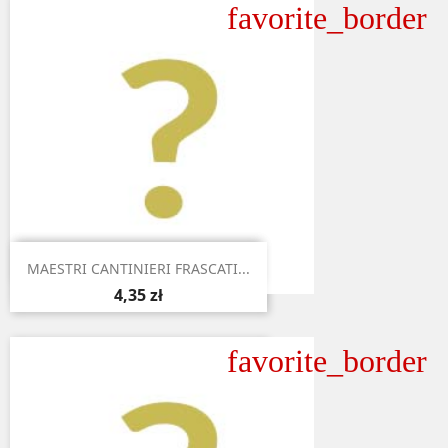
favorite_border

Aperçu rapide
MAESTRI CANTINIERI FRASCATI...
4,35 zł
favorite_border