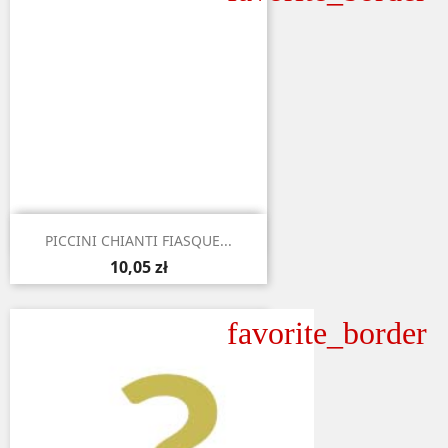

Aperçu rapide
PICCINI CHIANTI FIASQUE...
10,05 zł
favorite_border