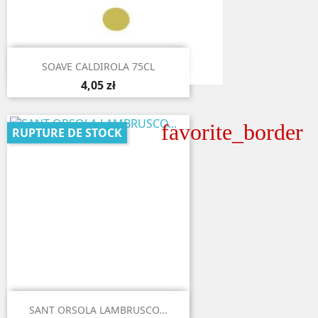

Aperçu rapide
SOAVE CALDIROLA 75CL
4,05 zł
favorite_border
RUPTURE DE STOCK

Aperçu rapide
SANT ORSOLA LAMBRUSCO...