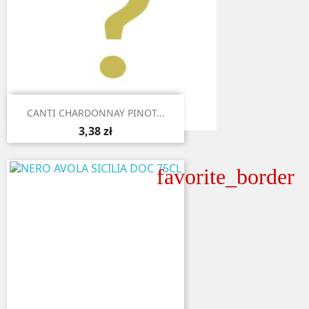

Aperçu rapide
CANTI CHARDONNAY PINOT...
3,38 zł
favorite_border