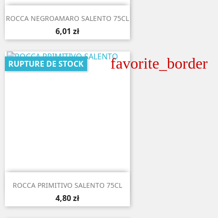

Aperçu rapide
ROCCA NEGROAMARO SALENTO 75CL
6,01 zł
favorite_border
RUPTURE DE STOCK

Aperçu rapide
ROCCA PRIMITIVO SALENTO 75CL
4,80 zł