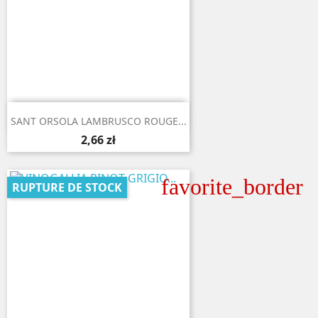

Aperçu rapide
SANT ORSOLA LAMBRUSCO ROUGE...
2,66 zł
favorite_border
RUPTURE DE STOCK