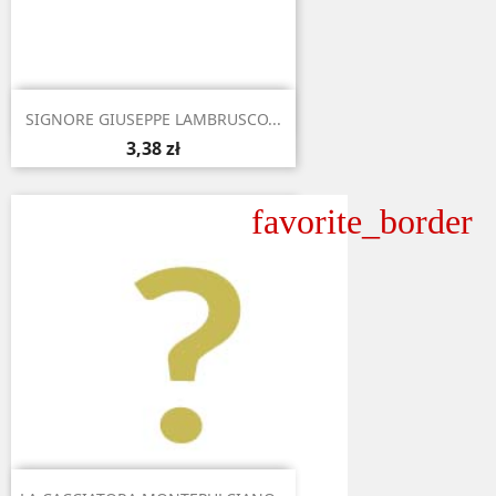

Aperçu rapide
SIGNORE GIUSEPPE LAMBRUSCO...
3,38 zł
favorite_border

Aperçu rapide