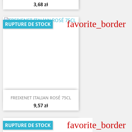
3,68 zł
favorite_border
RUPTURE DE STOCK

Aperçu rapide
FREIXENET ITALIAN ROSÉ 75CL
9,57 zł
favorite_border
RUPTURE DE STOCK