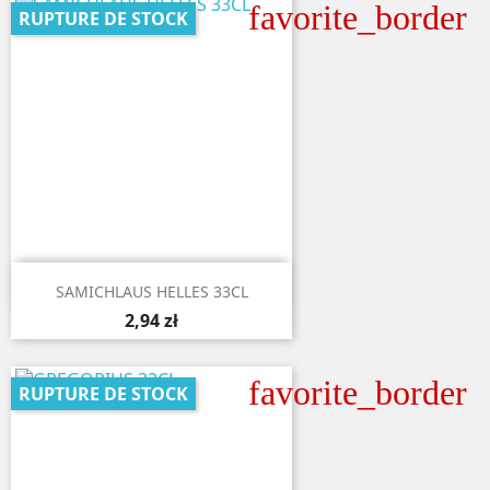
favorite_border
RUPTURE DE STOCK

Aperçu rapide
SAMICHLAUS HELLES 33CL
2,94 zł
favorite_border
RUPTURE DE STOCK