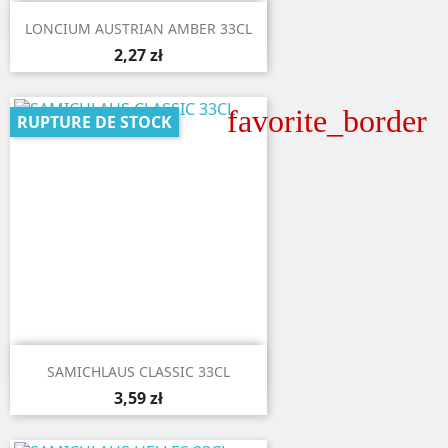

Aperçu rapide
LONCIUM AUSTRIAN AMBER 33CL
2,27 zł
favorite_border
RUPTURE DE STOCK

Aperçu rapide
SAMICHLAUS CLASSIC 33CL
3,59 zł