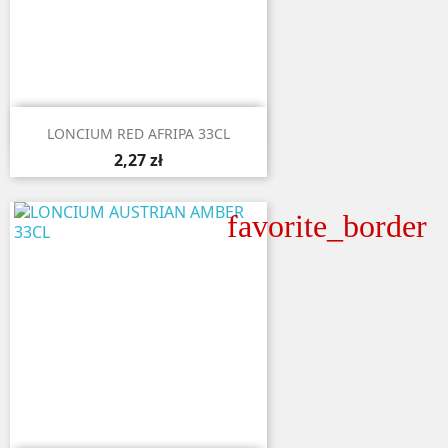

Aperçu rapide
LONCIUM RED AFRIPA 33CL
2,27 zł
favorite_border