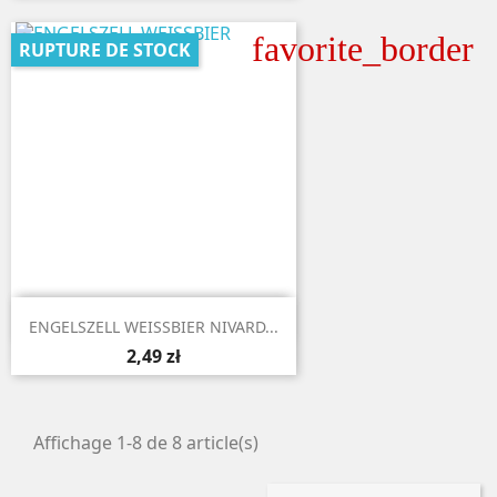
favorite_border
RUPTURE DE STOCK

Aperçu rapide
ENGELSZELL WEISSBIER NIVARD...
2,49 zł
Affichage 1-8 de 8 article(s)