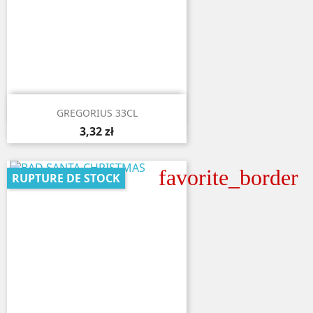

Aperçu rapide
GREGORIUS 33CL
3,32 zł
favorite_border
RUPTURE DE STOCK