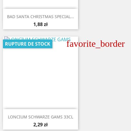

Aperçu rapide
BAD SANTA CHRISTMAS SPECIAL...
1,88 zł
favorite_border
RUPTURE DE STOCK

Aperçu rapide
LONCIUM SCHWARZE GAMS 33CL
2,29 zł