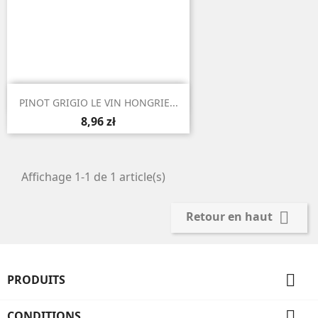

Aperçu rapide
PINOT GRIGIO LE VIN HONGRIE...
8,96 zł
Affichage 1-1 de 1 article(s)

Retour en haut

PRODUITS

CONDITIONS