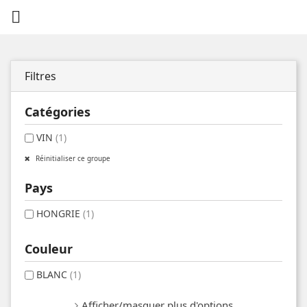

Filtres
Catégories
VIN
(1)
Réinitialiser ce groupe
Pays
HONGRIE
(1)
Couleur
BLANC
(1)
Afficher/masquer plus d'options