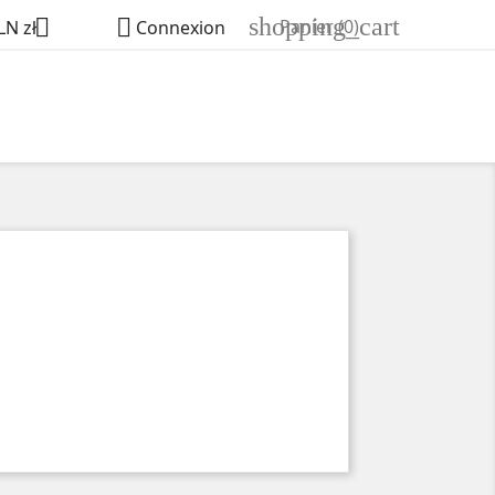
shopping_cart


Panier
(0)
LN zł
Connexion