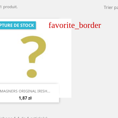
 1 produit.
Trier pa
favorite_border
PTURE DE STOCK

Aperçu rapide
MAGNERS ORIGINAL IRISH...
1,87 zł