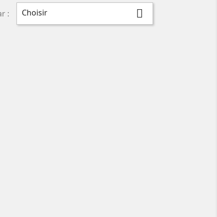
Choisir

r :