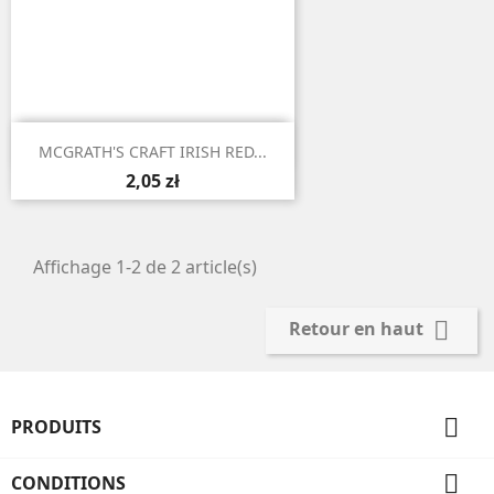

Aperçu rapide
MCGRATH'S CRAFT IRISH RED...
2,05 zł
Affichage 1-2 de 2 article(s)

Retour en haut

PRODUITS

CONDITIONS