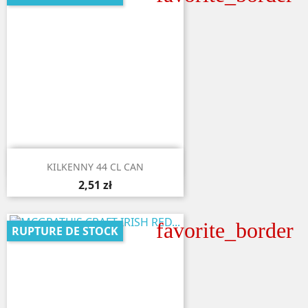

Aperçu rapide
KILKENNY 44 CL CAN
2,51 zł
favorite_border
RUPTURE DE STOCK