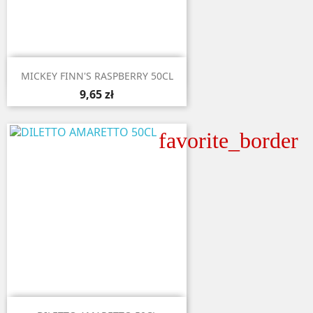

Aperçu rapide
MICKEY FINN'S RASPBERRY 50CL
9,65 zł
favorite_border

Aperçu rapide