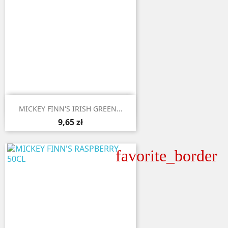

Aperçu rapide
MICKEY FINN'S IRISH GREEN...
9,65 zł
favorite_border