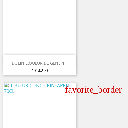

Aperçu rapide
DOLIN LIQUEUR DE GENEPI...
17,42 zł
favorite_border