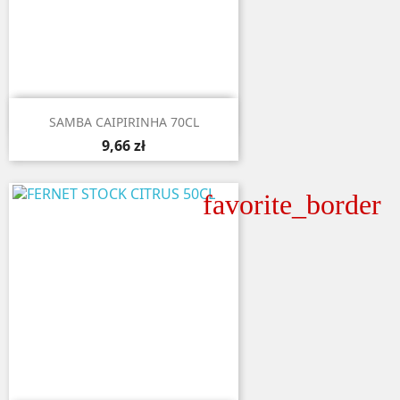

Aperçu rapide
SAMBA CAIPIRINHA 70CL
9,66 zł
favorite_border