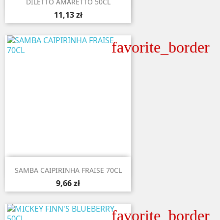
DILETTO AMARETTO 50CL
11,13 zł
favorite_border

Aperçu rapide
SAMBA CAIPIRINHA FRAISE 70CL
9,66 zł
favorite_border