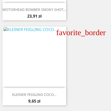

Aperçu rapide
MOTORHEAD BOMBER SMOKY SHOT...
23,91 zł
favorite_border

Aperçu rapide
KLEINER FEIGLING COCO...
9,65 zł