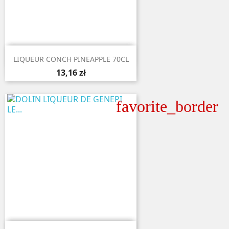

Aperçu rapide
LIQUEUR CONCH PINEAPPLE 70CL
13,16 zł
favorite_border