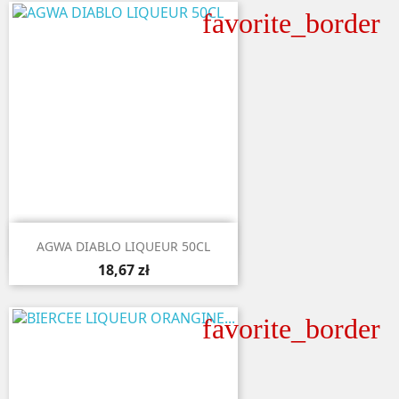
favorite_border

Aperçu rapide
AGWA DIABLO LIQUEUR 50CL
18,67 zł
favorite_border