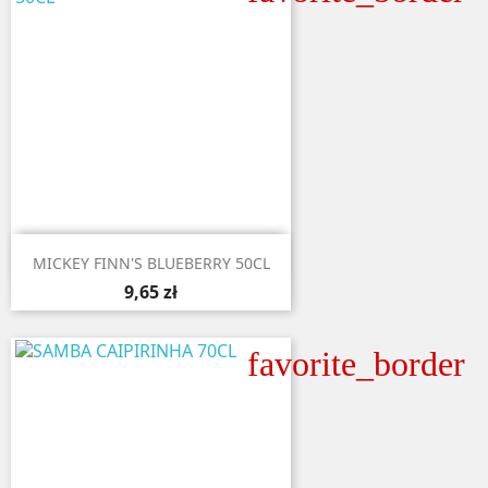

Aperçu rapide
MICKEY FINN'S BLUEBERRY 50CL
9,65 zł
favorite_border