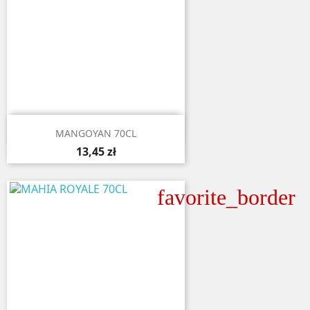

Aperçu rapide
MANGOYAN 70CL
13,45 zł
favorite_border