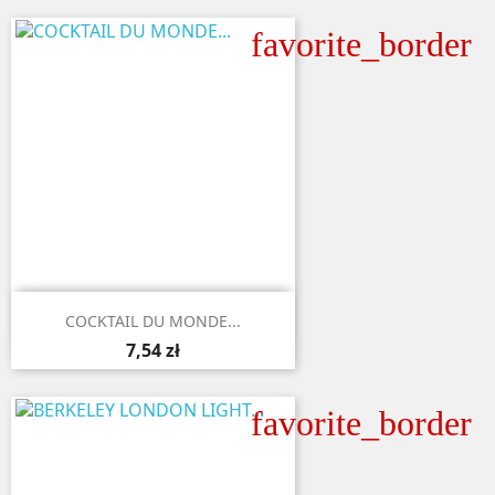
favorite_border

Aperçu rapide
COCKTAIL DU MONDE...
7,54 zł
favorite_border