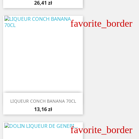
26,41 zł
favorite_border

Aperçu rapide
LIQUEUR CONCH BANANA 70CL
13,16 zł
favorite_border