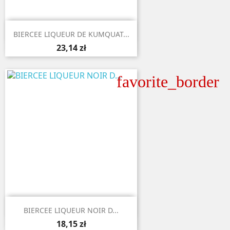

Aperçu rapide
BIERCEE LIQUEUR DE KUMQUAT...
23,14 zł
favorite_border

Aperçu rapide
BIERCEE LIQUEUR NOIR D...
18,15 zł