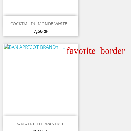

Aperçu rapide
COCKTAIL DU MONDE WHITE...
7,56 zł
favorite_border

Aperçu rapide
BAN APRICOT BRANDY 1L