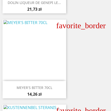

Aperçu rapide
DOLIN LIQUEUR DE GENEPI LE...
21,73 zł
favorite_border

Aperçu rapide
MEYER'S BITTER 70CL
14,26 zł
favorite_border