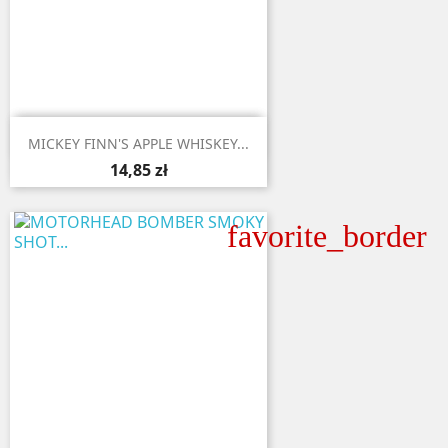

Aperçu rapide
MICKEY FINN'S APPLE WHISKEY...
14,85 zł
favorite_border