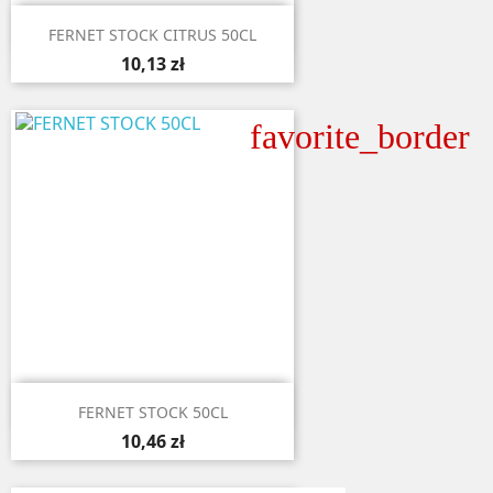

Aperçu rapide
FERNET STOCK CITRUS 50CL
10,13 zł
favorite_border

Aperçu rapide
FERNET STOCK 50CL
10,46 zł