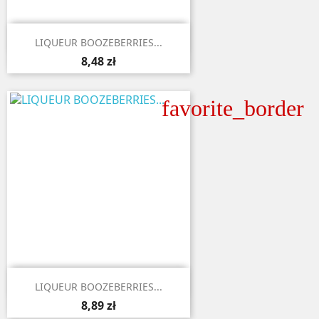

Aperçu rapide
LIQUEUR BOOZEBERRIES...
8,48 zł
favorite_border

Aperçu rapide
LIQUEUR BOOZEBERRIES...
8,89 zł