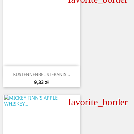

Aperçu rapide
KUSTENNENBEL STERANIS...
9,33 zł
favorite_border