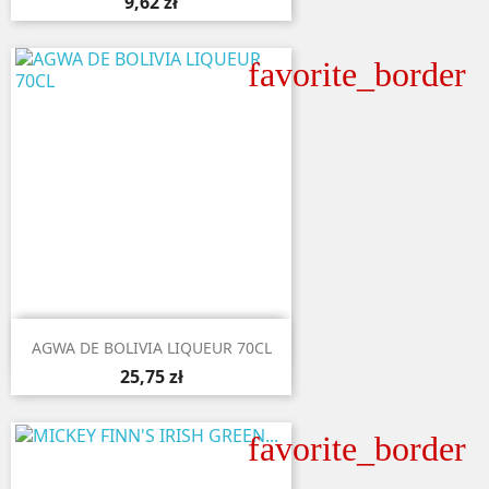
9,62 zł
favorite_border

Aperçu rapide
AGWA DE BOLIVIA LIQUEUR 70CL
25,75 zł
favorite_border