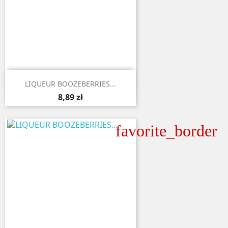

Aperçu rapide
LIQUEUR BOOZEBERRIES...
8,89 zł
favorite_border