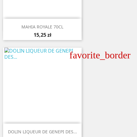

Aperçu rapide
MAHIA ROYALE 70CL
15,25 zł
favorite_border

Aperçu rapide
DOLIN LIQUEUR DE GENEPI DES...