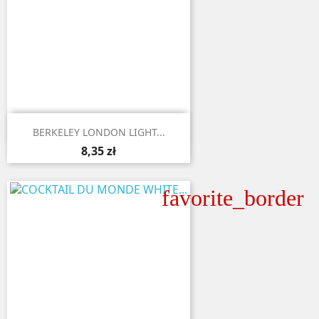

Aperçu rapide
BERKELEY LONDON LIGHT...
8,35 zł
favorite_border