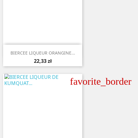

Aperçu rapide
BIERCEE LIQUEUR ORANGINE...
22,33 zł
favorite_border