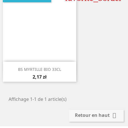

Aperçu rapide
BS MYRTILLE BIO 33CL
2,17 zł
Affichage 1-1 de 1 article(s)

Retour en haut