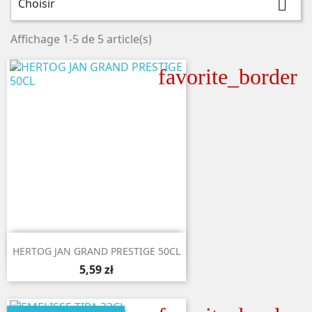
Choisir

Affichage 1-5 de 5 article(s)
favorite_border

Aperçu rapide
HERTOG JAN GRAND PRESTIGE 50CL
5,59 zł