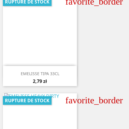
favorite_border
RUPTURE DE STOCK

Aperçu rapide
EMELISSE TIPA 33CL
2,79 zł
favorite_border
RUPTURE DE STOCK