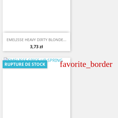

Aperçu rapide
EMELISSE HEAVY DIRTY BLONDE...
3,73 zł
favorite_border
RUPTURE DE STOCK