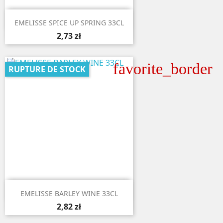

Aperçu rapide
EMELISSE SPICE UP SPRING 33CL
2,73 zł
favorite_border
RUPTURE DE STOCK

Aperçu rapide
EMELISSE BARLEY WINE 33CL
2,82 zł