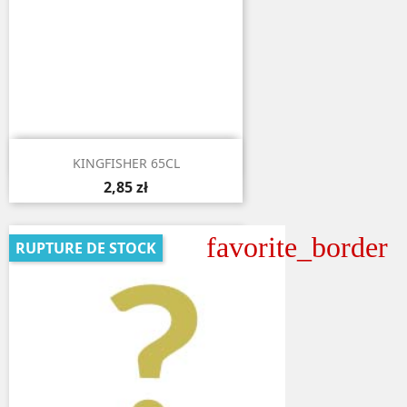

Aperçu rapide
KINGFISHER 65CL
2,85 zł
favorite_border
RUPTURE DE STOCK