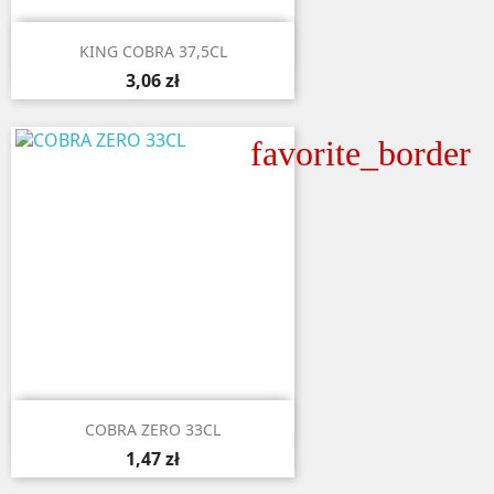

Aperçu rapide
KING COBRA 37,5CL
3,06 zł
favorite_border

Aperçu rapide
COBRA ZERO 33CL
1,47 zł