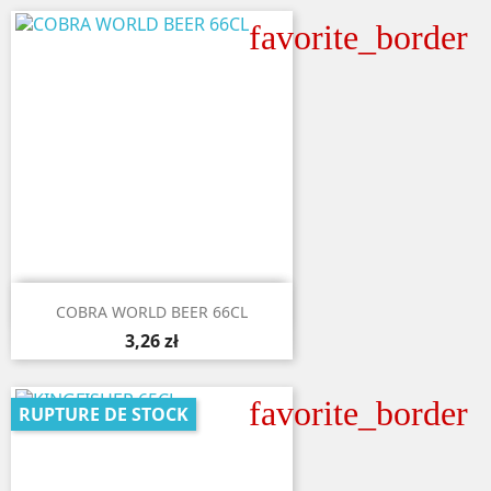
favorite_border

Aperçu rapide
COBRA WORLD BEER 66CL
3,26 zł
favorite_border
RUPTURE DE STOCK