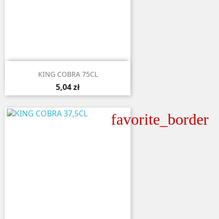

Aperçu rapide
KING COBRA 75CL
5,04 zł
favorite_border