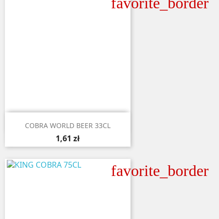
favorite_border

Aperçu rapide
COBRA WORLD BEER 33CL
1,61 zł
favorite_border