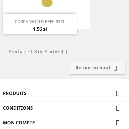

Aperçu rapide
COBRA WORLD BEER 33CL
1,56 zł
Affichage 1-8 de 8 article(s)

Retour en haut

PRODUITS

CONDITIONS

MON COMPTE