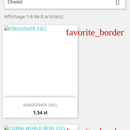
Choisir

Affichage 1-8 de 8 article(s)
favorite_border

Aperçu rapide
KINGFISHER 33CL
1,54 zł