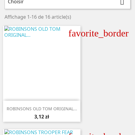
Choisir

Affichage 1-16 de 16 article(s)
favorite_border

Aperçu rapide
ROBINSONS OLD TOM ORIGINAL...
3,12 zł