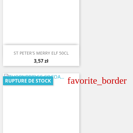

Aperçu rapide
ST PETER'S MERRY ELF 50CL
3,57 zł
favorite_border
RUPTURE DE STOCK