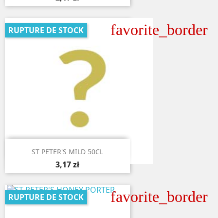
favorite_border
RUPTURE DE STOCK

Aperçu rapide
ST PETER'S MILD 50CL
3,17 zł
favorite_border
RUPTURE DE STOCK