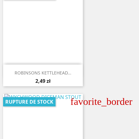

Aperçu rapide
ROBINSONS KETTLEHEAD...
2,49 zł
favorite_border
RUPTURE DE STOCK