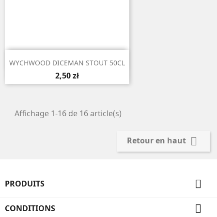

Aperçu rapide
WYCHWOOD DICEMAN STOUT 50CL
2,50 zł
Affichage 1-16 de 16 article(s)

Retour en haut

PRODUITS

CONDITIONS