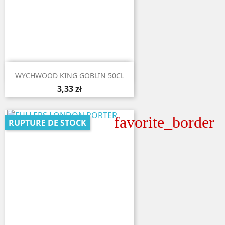

Aperçu rapide
WYCHWOOD KING GOBLIN 50CL
3,33 zł
favorite_border
RUPTURE DE STOCK