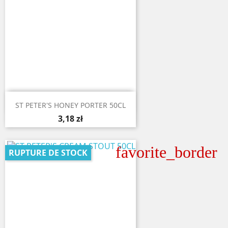

Aperçu rapide
ST PETER'S HONEY PORTER 50CL
3,18 zł
favorite_border
RUPTURE DE STOCK