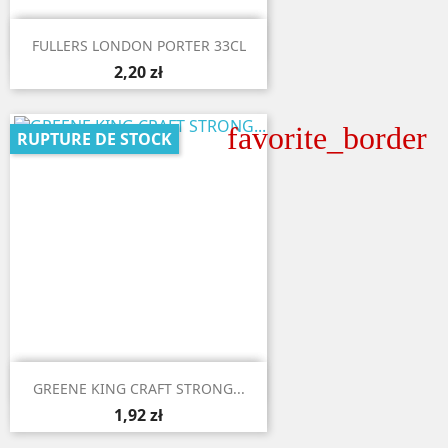

Aperçu rapide
FULLERS LONDON PORTER 33CL
2,20 zł
favorite_border
RUPTURE DE STOCK

Aperçu rapide
GREENE KING CRAFT STRONG...
1,92 zł