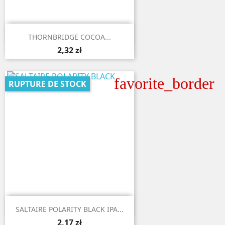

Aperçu rapide
THORNBRIDGE COCOA...
2,32 zł
favorite_border
RUPTURE DE STOCK

Aperçu rapide
SALTAIRE POLARITY BLACK IPA...
2,17 zł