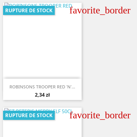
favorite_border
RUPTURE DE STOCK

Aperçu rapide
ROBINSONS TROOPER RED 'N'...
2,34 zł
favorite_border
RUPTURE DE STOCK