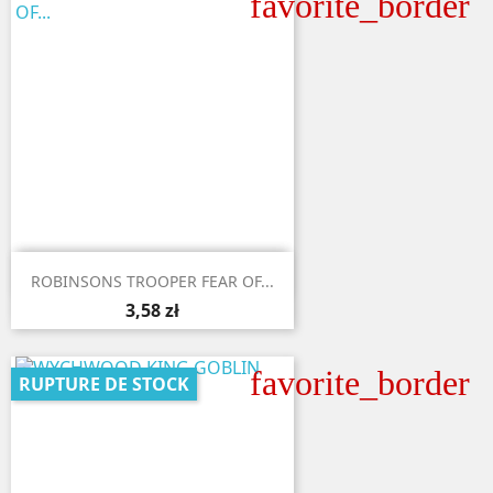
favorite_border

Aperçu rapide
ROBINSONS TROOPER FEAR OF...
3,58 zł
favorite_border
RUPTURE DE STOCK