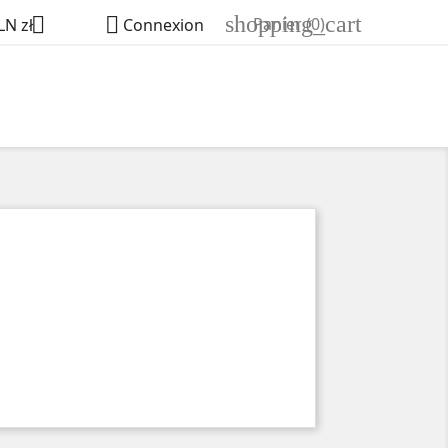
shopping_cart


Panier
(0)
LN zł
Connexion