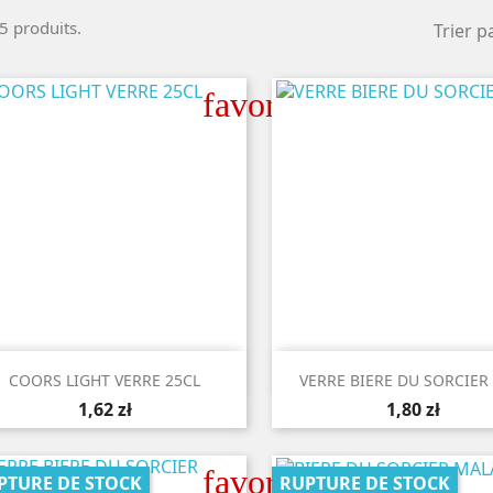
 5 produits.
Trier pa
favorite_border


Aperçu rapide
Aperçu rapide
COORS LIGHT VERRE 25CL
VERRE BIERE DU SORCIER
1,62 zł
1,80 zł
favorite_border
PTURE DE STOCK
RUPTURE DE STOCK