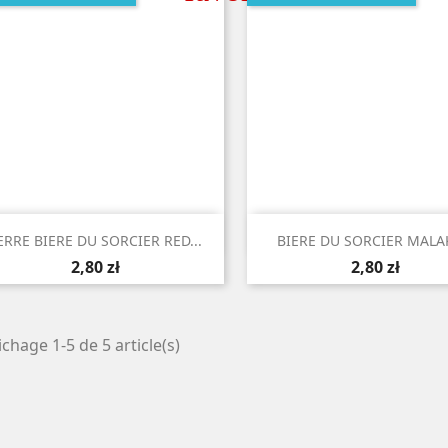


Aperçu rapide
Aperçu rapide
ERRE BIERE DU SORCIER RED...
BIERE DU SORCIER MALAK
2,80 zł
2,80 zł
ichage 1-5 de 5 article(s)