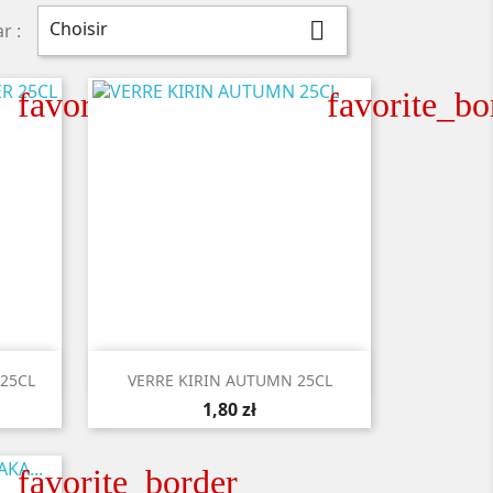
Choisir

r :
favorite_border
favorite_bo

Aperçu rapide
 25CL
VERRE KIRIN AUTUMN 25CL
1,80 zł
favorite_border