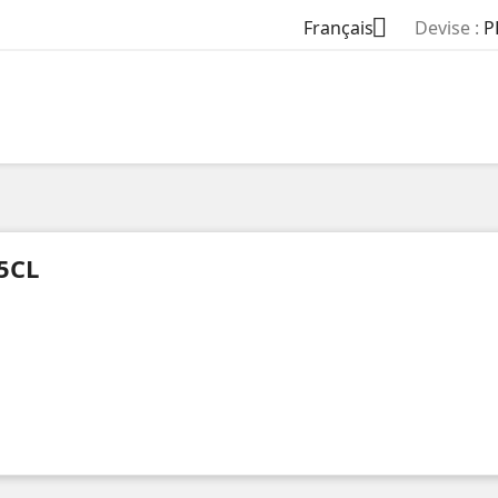

Français
Devise :
P
5CL