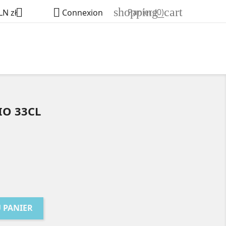
shopping_cart


Panier
(0)
LN zł
Connexion
IO 33CL
 PANIER