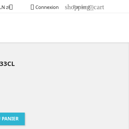
shopping_cart


Panier
(0)
LN zł
Connexion
 33CL
 PANIER