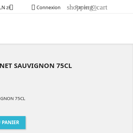
shopping_cart


Panier
(0)
LN zł
Connexion
RNET SAUVIGNON 75CL
IGNON 75CL
 PANIER