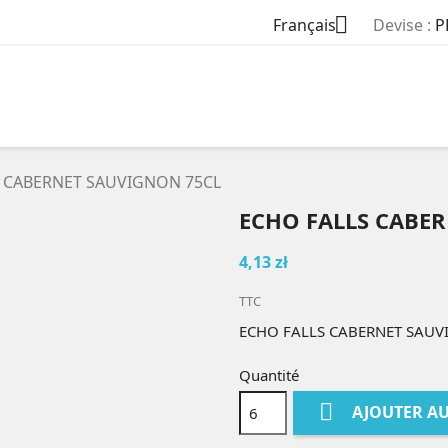

Français
Devise :
P
S CABERNET SAUVIGNON 75CL
ECHO FALLS CABE
4,13 zł
TTC
ECHO FALLS CABERNET SAUV
Quantité

AJOUTER AU